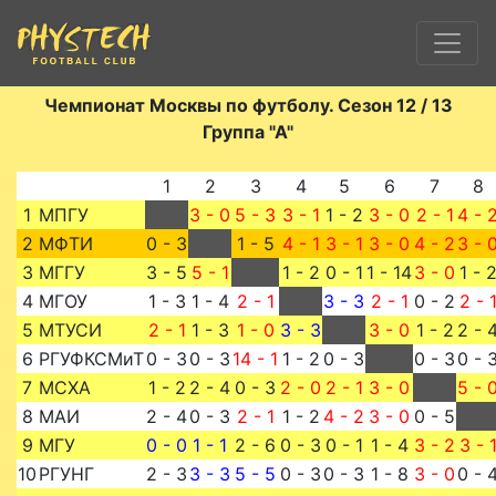
Чемпионат Москвы по футболу. Сезон 12 / 13
Группа "А"
1
2
3
4
5
6
7
8
1
МПГУ
3 - 0
5 - 3
3 - 1
1 - 2
3 - 0
2 - 1
4 - 
2
МФТИ
0 - 3
1 - 5
4 - 1
3 - 1
3 - 0
4 - 2
3 - 
3
МГГУ
3 - 5
5 - 1
1 - 2
0 - 1
1 - 14
3 - 0
1 - 
4
МГОУ
1 - 3
1 - 4
2 - 1
3 - 3
2 - 1
0 - 2
2 - 
5
МТУСИ
2 - 1
1 - 3
1 - 0
3 - 3
3 - 0
1 - 2
2 - 
6
РГУФКСМиТ
0 - 3
0 - 3
14 - 1
1 - 2
0 - 3
0 - 3
0 - 
7
МСХА
1 - 2
2 - 4
0 - 3
2 - 0
2 - 1
3 - 0
5 - 
8
МАИ
2 - 4
0 - 3
2 - 1
1 - 2
4 - 2
3 - 0
0 - 5
9
МГУ
0 - 0
1 - 1
2 - 6
0 - 3
0 - 1
1 - 4
3 - 2
3 - 
10
РГУНГ
2 - 3
3 - 3
5 - 5
0 - 3
0 - 3
1 - 8
3 - 0
0 - 