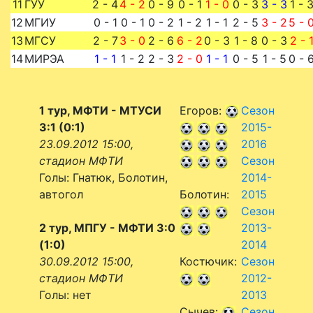
11
ГУУ
2 - 4
4 - 2
0 - 9
0 - 1
1 - 0
0 - 3
3 - 3
1 - 
12
МГИУ
0 - 1
0 - 1
0 - 2
1 - 2
1 - 1
2 - 5
3 - 2
5 - 
13
МГСУ
2 - 7
3 - 0
2 - 6
6 - 2
0 - 3
1 - 8
0 - 3
2 - 
14
МИРЭА
1 - 1
1 - 2
2 - 3
2 - 0
1 - 1
0 - 5
1 - 5
0 - 
1 тур, МФТИ - МТУСИ
Егоров:
Сезон
3:1 (0:1)
2015-
23.09.2012 15:00,
2016
стадион МФТИ
Сезон
Голы: Гнатюк, Болотин,
2014-
автогол
Болотин:
2015
Сезон
2 тур, МПГУ - МФТИ 3:0
2013-
(1:0)
2014
30.09.2012 15:00,
Костючик:
Сезон
стадион МФТИ
2012-
Голы: нет
2013
Сычев:
Сезон