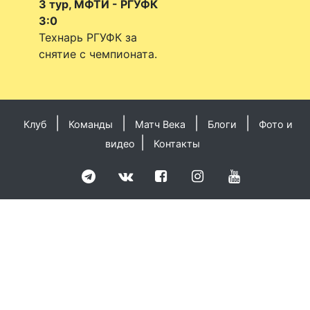
3 тур, МФТИ - РГУФК
3:0
Технарь РГУФК за
снятие с чемпионата.
|
|
|
|
Клуб
Команды
Матч Века
Блоги
Фото и
|
видео
Контакты